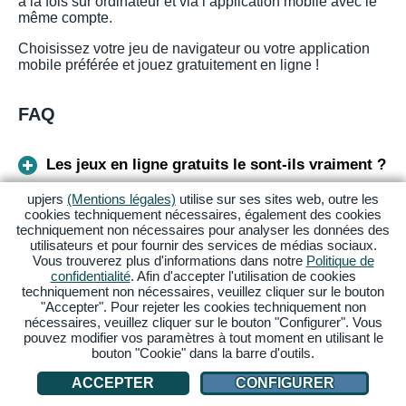
à la fois sur ordinateur et via l’application mobile avec le
même compte.
Choisissez votre jeu de navigateur ou votre application
mobile préférée et jouez gratuitement en ligne !
FAQ
Les jeux en ligne gratuits le sont-ils vraiment ?
upjers
(Mentions légales)
utilise sur ses sites web, outre les
cookies techniquement nécessaires, également des cookies
Quels jeux peut-on télécharger gratuitement ?
techniquement non nécessaires pour analyser les données des
utilisateurs et pour fournir des services de médias sociaux.
Vous trouverez plus d'informations dans notre
Politique de
Quels sont les jeux en ligne les plus populaires
confidentialité
. Afin d'accepter l'utilisation de cookies
?
techniquement non nécessaires, veuillez cliquer sur le bouton
"Accepter". Pour rejeter les cookies techniquement non
nécessaires, veuillez cliquer sur le bouton "Configurer". Vous
Où peut-on jouer à des jeux en ligne gratuits ?
pouvez modifier vos paramètres à tout moment en utilisant le
bouton "Cookie" dans la barre d'outils.
ACCEPTER
CONFIGURER