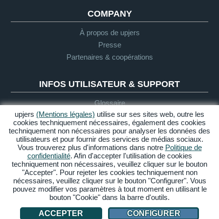
COMPANY
À propos de upjers
Presse
Partenaires & coopérations
INFOS UTILISATEUR & SUPPORT
Glossaire
upjers
(Mentions légales)
utilise sur ses sites web, outre les
Directives "Let's Play"
cookies techniquement nécessaires, également des cookies
Support
techniquement non nécessaires pour analyser les données des
utilisateurs et pour fournir des services de médias sociaux.
Vous trouverez plus d'informations dans notre
Politique de
confidentialité
. Afin d'accepter l'utilisation de cookies
Mentions
Protection
CGU
Accessibilité
techniquement non nécessaires, veuillez cliquer sur le bouton
légales
des données
"Accepter". Pour rejeter les cookies techniquement non
nécessaires, veuillez cliquer sur le bouton "Configurer". Vous
Gérer cookies
pouvez modifier vos paramètres à tout moment en utilisant le
bouton "Cookie" dans la barre d'outils.
© 2026 upjers GmbH
ACCEPTER
CONFIGURER