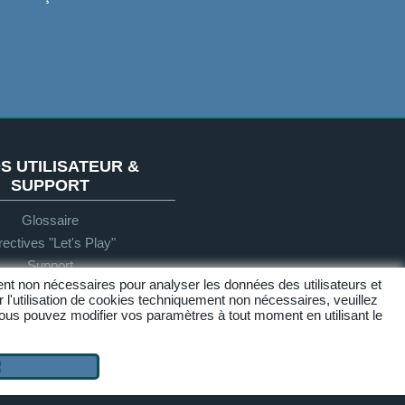
S UTILISATEUR &
SUPPORT
Glossaire
rectives "Let's Play"
Support
nt non nécessaires pour analyser les données des utilisateurs et
er l'utilisation de cookies techniquement non nécessaires, veuillez
 Vous pouvez modifier vos paramètres à tout moment en utilisant le
Accessibilité
R
Haut de page