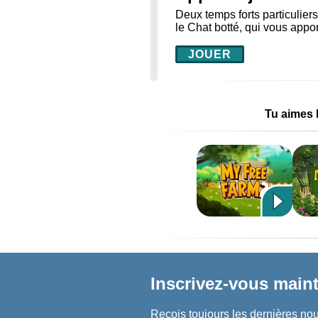
Deux temps forts particulier
le Chat botté, qui vous appo
JOUER
Tu aimes M
Inscrivez-vous maint
Reçois toujours les dernières nouv