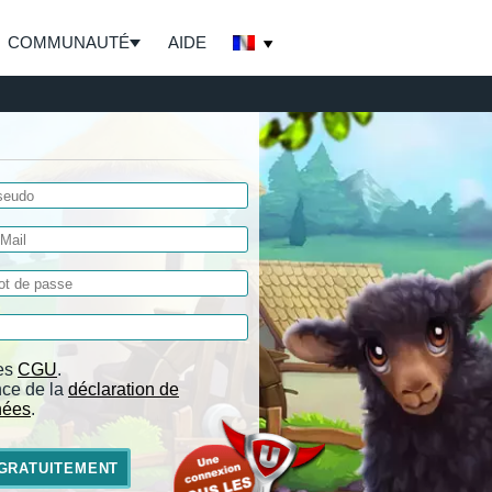
COMMUNAUTÉ
AIDE
les
CGU
.
nce de la
déclaration de
nées
.