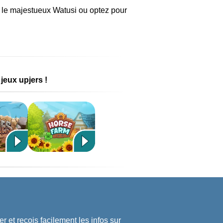
s le majestueux Watusi ou optez pour
jeux upjers !
r et reçois facilement les infos sur