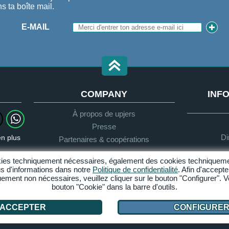
s ta boîte mail.
E-MAIL
COMPANY
INFO
À propos de upjers
Presse
Di
en plus
Partenaires & coopérations
ookies techniquement nécessaires, également des cookies techniqueme
us d'informations dans notre
Politique de confidentialité
. Afin d'accept
quement non nécessaires, veuillez cliquer sur le bouton "Configurer".
Protection des données
CGU
bouton "Cookie" dans la barre d'outils.
Gérer cookies
ACCEPTER
CONFIGURE