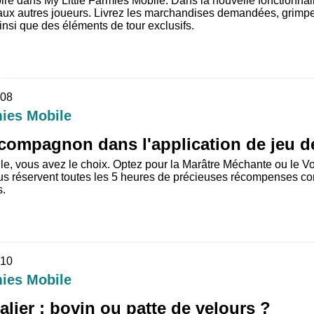
toire dans My Little Farmies Mobile. Dans la nouvelle fonctionnali
aux autres joueurs. Livrez les marchandises demandées, grimp
insi que des éléments de tour exclusifs.
-08
mies Mobile
 compagnon dans l'application de jeu d
le, vous avez le choix. Optez pour la Marâtre Méchante ou le V
ous réservent toutes les 5 heures de précieuses récompenses 
s.
-10
mies Mobile
alier : bovin ou patte de velours ?