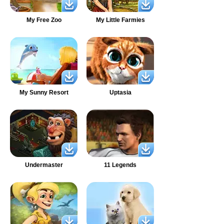
My Free Zoo
My Little Farmies
My Sunny Resort
Uptasia
Undermaster
11 Legends