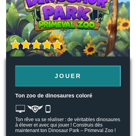
JOUER
Ton zoo de dinosaures coloré
Ton rêve va se réaliser : de véritables dinosaures
à élever et avec qui jouer ! Construis dès
maintenant ton Dinosaur Park – Primeval Zoo !