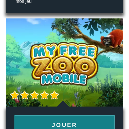
Infos jeu
JOUER