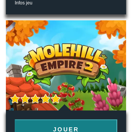
Infos jeu
JOUER