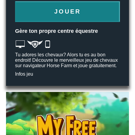
JOUER
Gère ton propre centre équestre
Tu adores les chevaux? Alors tu es au bon
endroit! Découvre le merveilleux jeu de chevaux
sur navigateur Horse Farm et joue gratuitement.
Infos jeu