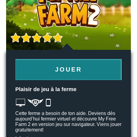
JOUER
Plaisir de jeu à la ferme
Cette ferme a besoin de ton aide. Deviens dès
aujourd’hui fermier virtuel et découvre My Free
Farm 2 en version jeu sur navigateur. Viens jouer
gratuitement!