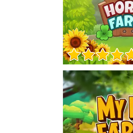
Infos jeu