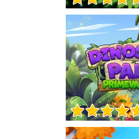
Infos jeu