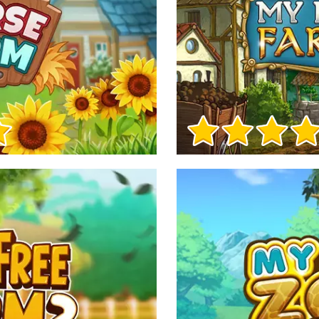
Infos jeu