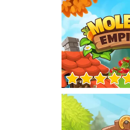
Infos jeu