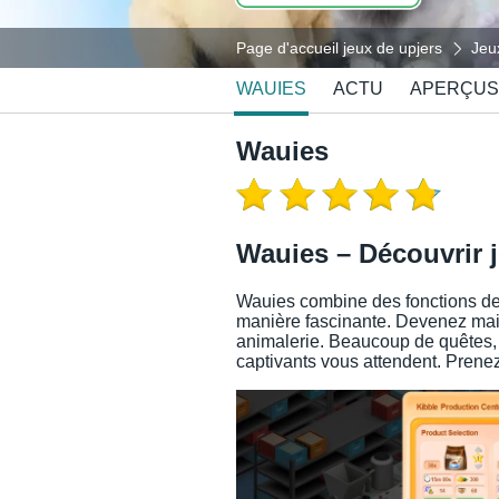
Page d'accueil jeux de upjers
Jeu
WAUIES
ACTU
APERÇUS
Wauies
Wauies – Découvrir 
Wauies combine des fonctions de 
manière fascinante. Devenez mai
animalerie. Beaucoup de quêtes, 
captivants vous attendent. Prenez