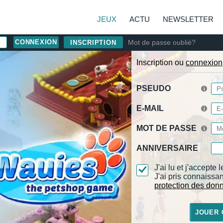
JEUX
ACTU
NEWSLETTER
Mot de passe oublié?
INSCRIPTION
Inscription ou
connexion
PSEUDO
E-MAIL
MOT DE PASSE
ANNIVERSAIRE
J'ai lu et j'accepte 
J'ai pris connaissa
protection des don