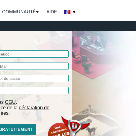
COMMUNAUTÉ
AIDE
les
CGU
.
nce de la
déclaration de
nées
.