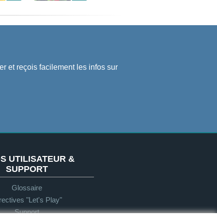
r et reçois facilement les infos sur
S UTILISATEUR &
SUPPORT
Glossaire
rectives "Let's Play"
Support