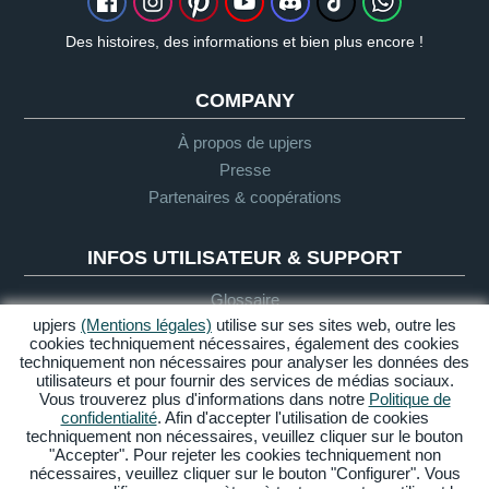
Des histoires, des informations et bien plus encore !
COMPANY
À propos de upjers
Presse
Partenaires & coopérations
INFOS UTILISATEUR & SUPPORT
Glossaire
upjers
(Mentions légales)
utilise sur ses sites web, outre les
Directives "Let's Play"
cookies techniquement nécessaires, également des cookies
Support
techniquement non nécessaires pour analyser les données des
utilisateurs et pour fournir des services de médias sociaux.
Vous trouverez plus d'informations dans notre
Politique de
confidentialité
. Afin d'accepter l'utilisation de cookies
Mentions
Protection
CGU
Accessibilité
techniquement non nécessaires, veuillez cliquer sur le bouton
légales
des données
"Accepter". Pour rejeter les cookies techniquement non
nécessaires, veuillez cliquer sur le bouton "Configurer". Vous
Gérer cookies