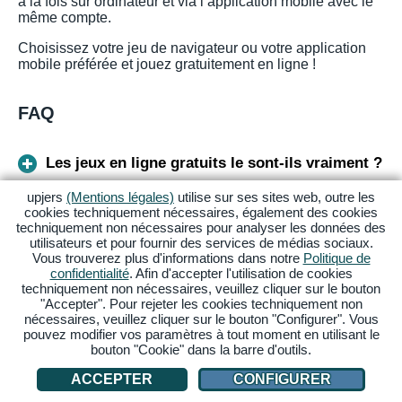
à la fois sur ordinateur et via l’application mobile avec le
même compte.
Choisissez votre jeu de navigateur ou votre application
mobile préférée et jouez gratuitement en ligne !
FAQ
Les jeux en ligne gratuits le sont-ils vraiment ?
upjers
(Mentions légales)
utilise sur ses sites web, outre les
cookies techniquement nécessaires, également des cookies
Quels jeux peut-on télécharger gratuitement ?
techniquement non nécessaires pour analyser les données des
utilisateurs et pour fournir des services de médias sociaux.
Vous trouverez plus d'informations dans notre
Politique de
Quels sont les jeux en ligne les plus populaires
confidentialité
. Afin d'accepter l'utilisation de cookies
?
techniquement non nécessaires, veuillez cliquer sur le bouton
"Accepter". Pour rejeter les cookies techniquement non
nécessaires, veuillez cliquer sur le bouton "Configurer". Vous
Où peut-on jouer à des jeux en ligne gratuits ?
pouvez modifier vos paramètres à tout moment en utilisant le
bouton "Cookie" dans la barre d'outils.
ACCEPTER
CONFIGURER