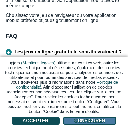
à la fois sur ordinateur et via l’application mobile avec le
même compte.
Choisissez votre jeu de navigateur ou votre application
mobile préférée et jouez gratuitement en ligne !
FAQ
Les jeux en ligne gratuits le sont-ils vraiment ?
upjers
(Mentions légales)
utilise sur ses sites web, outre les
cookies techniquement nécessaires, également des cookies
Quels jeux peut-on télécharger gratuitement ?
techniquement non nécessaires pour analyser les données des
utilisateurs et pour fournir des services de médias sociaux.
Vous trouverez plus d'informations dans notre
Politique de
Quels sont les jeux en ligne les plus populaires
confidentialité
. Afin d'accepter l'utilisation de cookies
?
techniquement non nécessaires, veuillez cliquer sur le bouton
"Accepter". Pour rejeter les cookies techniquement non
nécessaires, veuillez cliquer sur le bouton "Configurer". Vous
Où peut-on jouer à des jeux en ligne gratuits ?
pouvez modifier vos paramètres à tout moment en utilisant le
bouton "Cookie" dans la barre d'outils.
ACCEPTER
CONFIGURER