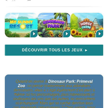
DÉCOUVRIR TOUS LES JEUX
▶
Quand on pense à
Dinosaur Park: Primeval
Zoo
, on pense évidemment aux adorables
dinosaures. Mais il s’agit également d’un parc à
thème où les personnages, plus interessants et
loufoques les uns que les autres, se rencontrent
et échangent. Mais qui se cache derrière tous
ces amusants personnages ? Chez upjers, nous