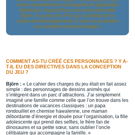
avons naturellement une poignée de graphistes
talentueux. Aujourd’hui, nous avont rencontré
Björn. Il a conçu les PNJ au tout début de la
phase de développement. Et voici ce qu’étaient
ses exemples de personnages :
COMMENT AS-TU CRÉÉ CES PERSONNAGES ? Y A-
T-IL EU DES DIRECTIVES DANS LA CONCEPTION
DU JEU ?
Björn :
« Le cahier des charges du jeu était en fait assez
simple : des personnages de dessins animés qui
s’intègrent dans un parc d’attractions. J’ai simplement
imaginé une famille comme celle que l’on trouve dans les
destinations de vacances classiques : un papa
rondouillet en chemise hawaïenne, une maman
débordante d’énergie et douée pour l’organisation, la fille
adolescente qui prend des selfies, le frère fan de
dinosaures et sa petite sœur, sans oublier l’oncle
célibataire qui accompagne la famille. »