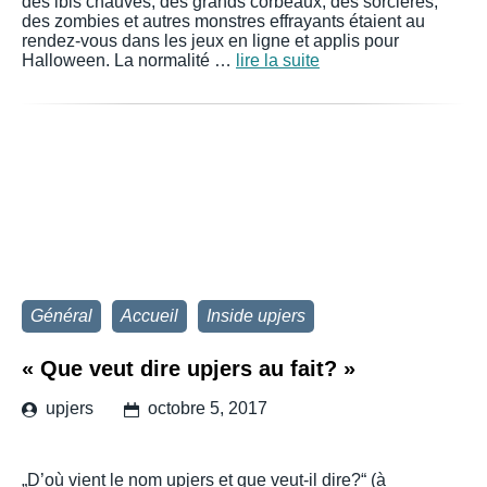
des ibis chauves, des grands corbeaux, des sorcières,
des zombies et autres monstres effrayants étaient au
rendez-vous dans les jeux en ligne et applis pour
Halloween. La normalité …
lire la suite
Général
Accueil
Inside upjers
« Que veut dire upjers au fait? »
upjers
octobre 5, 2017
„D’où vient le nom upjers et que veut-il dire?“ (à