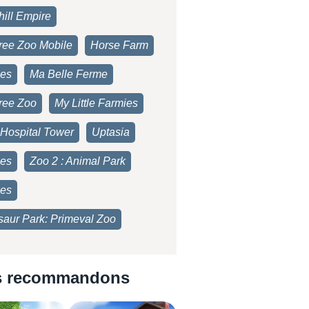
ill Empire
ree Zoo Mobile
Horse Farm
ies
Ma Belle Ferme
ree Zoo
My Little Farmies
 Hospital Tower
Uptasia
es
Zoo 2 : Animal Park
ies
saur Park: Primeval Zoo
s recommandons