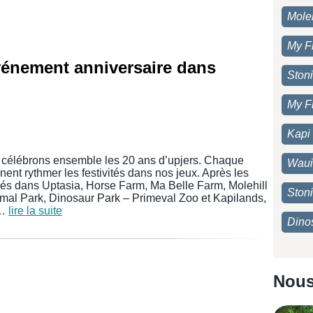
Moleh
My F
événement anniversaire dans
Ston
My F
Kapi
s célébrons ensemble les 20 ans d’upjers. Chaque
Waui
nent rythmer les festivités dans nos jeux. Après les
és dans Uptasia, Horse Farm, Ma Belle Farm, Molehill
Ston
imal Park, Dinosaur Park – Primeval Zoo et Kapilands,
 …
lire la suite
Dino
Nou