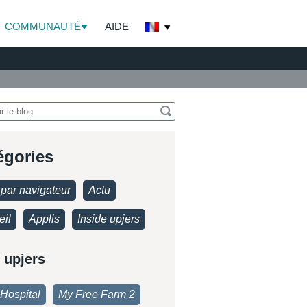
COMMUNAUTÉ
AIDE
égories
par navigateur
Actu
eil
Applis
Inside upjers
 upjers
Hospital
My Free Farm 2