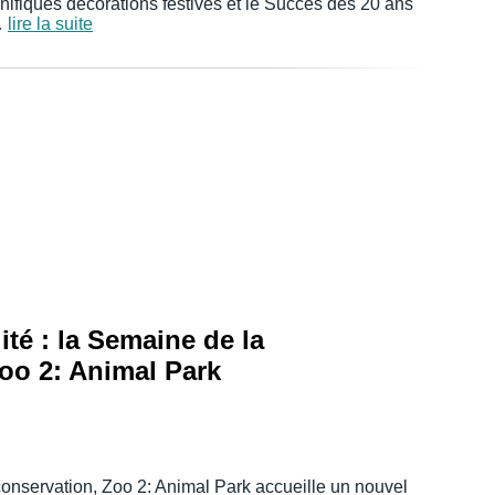
fiques décorations festives et le Succès des 20 ans
…
lire la suite
ité : la Semaine de la
oo 2: Animal Park
onservation, Zoo 2: Animal Park accueille un nouvel