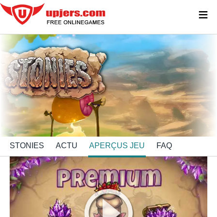
≡
STONIES
ACTU
APERÇUS JEU
FAQ